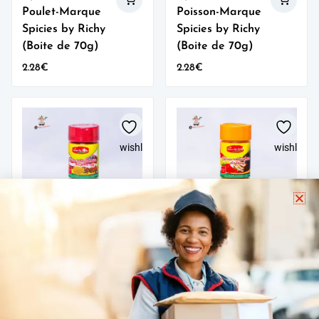
Poulet-Marque
Poisson-Marque
Spicies by Richy
Spicies by Richy
(Boite de 70g)
(Boite de 70g)
2.28
€
2.28
€
wishlist
wishlist
Epices de Porc-
Epices de Boeuf
Marque Spicies
– Marque Spicies
by Richy (Boite
by Richy (Boite
de 70g)
de 70g)
2.28
€
2.28
€