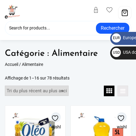
Rechercher
Europe
EUR
€
Catégorie :
Alimentaire
USA do
USD
$
Accueil
/ Alimentaire
Affichage de 1–16 sur 78 résultats
wishlist
wishlist