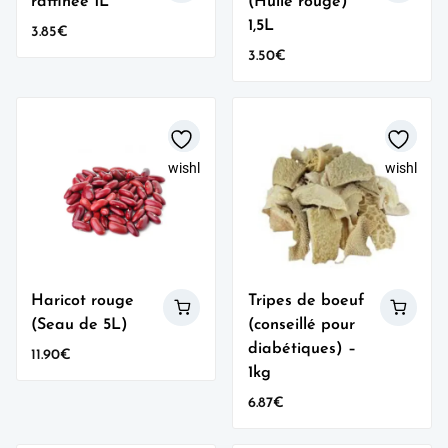
raffinée 1L
(Huile rouge)
1,5L
3.85
€
3.50
€
wishlist
wishlist
Haricot rouge
Tripes de boeuf
(Seau de 5L)
(conseillé pour
diabétiques) –
11.90
€
1kg
6.87
€