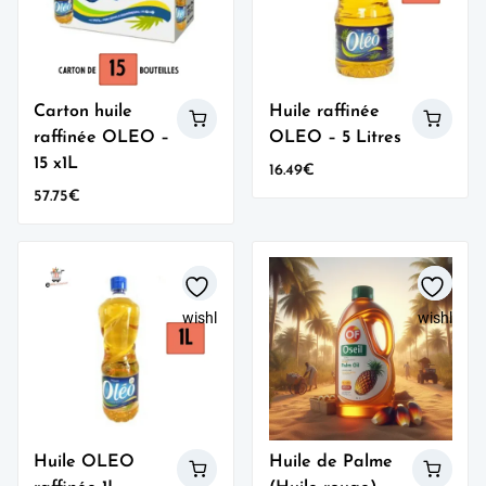
Carton huile
Huile raffinée
raffinée OLEO –
OLEO – 5 Litres
15 x1L
16.49
€
57.75
€
wishlist
wishlist
Huile OLEO
Huile de Palme