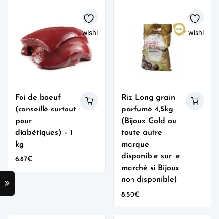
wishlist
wishlist
Foi de boeuf
Riz Long grain
(conseillé surtout
parfumé 4,5kg
pour
(Bijoux Gold ou
diabétiques) – 1
toute autre
kg
marque
disponible sur le
6.87
€
marché si Bijoux
non disponible)
8.50
€