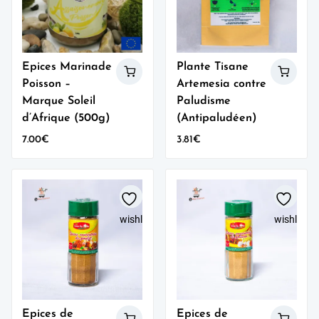
Epices Marinade
Plante Tisane
Poisson –
Artemesia contre
Marque Soleil
Paludisme
d’Afrique (500g)
(Antipaludéen)
7.00
€
3.81
€
wishlist
wishlist
Epices de
Epices de