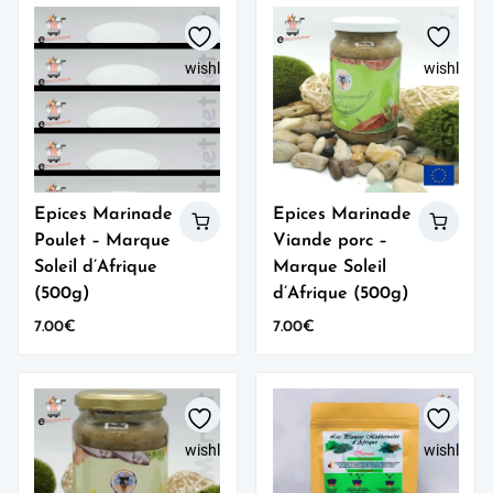
wishlist
wishlist
Epices Marinade
Epices Marinade
Poulet – Marque
Viande porc –
Soleil d’Afrique
Marque Soleil
(500g)
d’Afrique (500g)
7.00
€
7.00
€
wishlist
wishlist