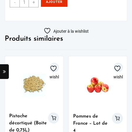
-
+
AJOUTER
AU PANIER
Ajouter à la wishlist
Produits similaires
wishlist
wishlist
Pistache
Pommes de
décortiqué (Boite
France – Lot de
de 0,75L)
4