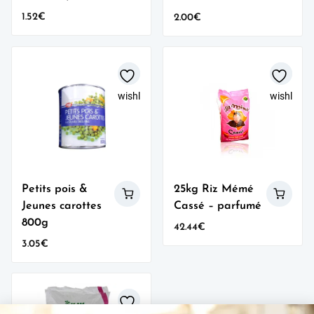
1.52
€
2.00
€
wishlist
wishlist
Petits pois &
25kg Riz Mémé
Jeunes carottes
Cassé – parfumé
800g
42.44
€
3.05
€