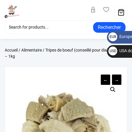
Rechercher
Europe
EUR
€
Accueil
/
Alimentaire
/ Tripes de boeuf (conseillé pour diabétiques)
USA do
USD
– 1kg
$
←
→