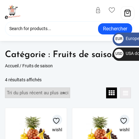
Rechercher
Europe
EUR
€
Catégorie :
Fruits de saison
USA do
USD
$
Accueil
/ Fruits de saison
4 résultats affichés
wishlist
wishlist