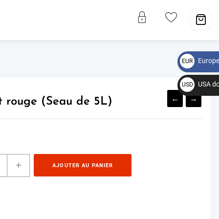
Europe
EUR
€
USA do
USD
←
$
→
t rouge (Seau de 5L)
+
AJOUTER AU PANIER