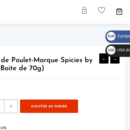
Europe
EUR
€
USA do
USD
←
$
→
 de Poulet-Marque Spicies by
(Boite de 70g)
+
AJOUTER AU PANIER
ION