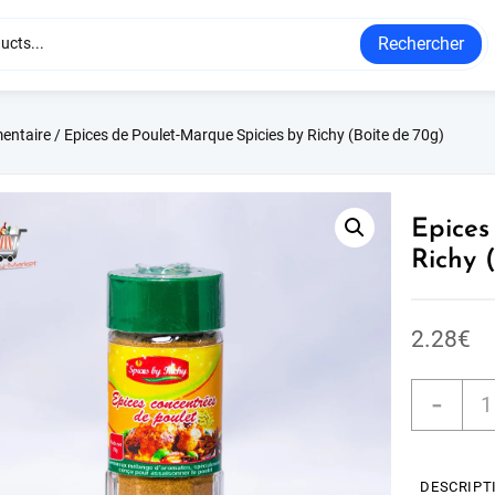
Rechercher
mentaire
/ Epices de Poulet-Marque Spicies by Richy (Boite de 70g)
Epices
Richy 
2.28
€
-
DESCRIPT