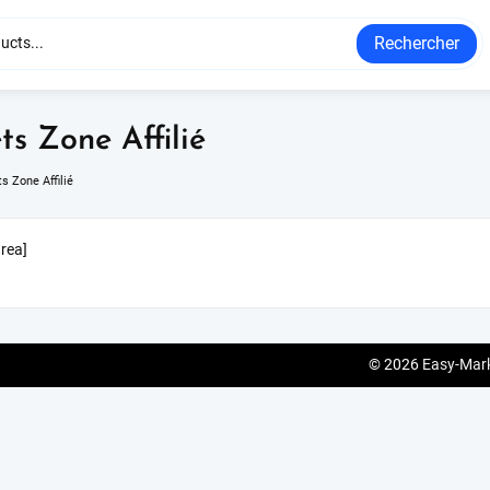
Rechercher
ts Zone Affilié
s Zone Affilié
area]
© 2026
Easy-Mar