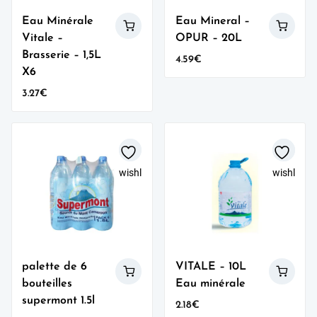
Eau Minérale
Eau Mineral –
Vitale –
OPUR – 20L
Brasserie – 1,5L
4.59
€
X6
3.27
€
wishlist
wishlist
palette de 6
VITALE – 10L
bouteilles
Eau minérale
supermont 1.5l
2.18
€