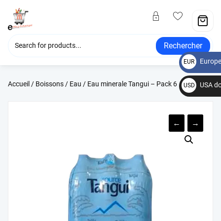
Rechercher
Europe
EUR
€
Accueil
/
Boissons
/
Eau
/ Eau minerale Tangui – Pack 6
USA do
USD
$
←
→