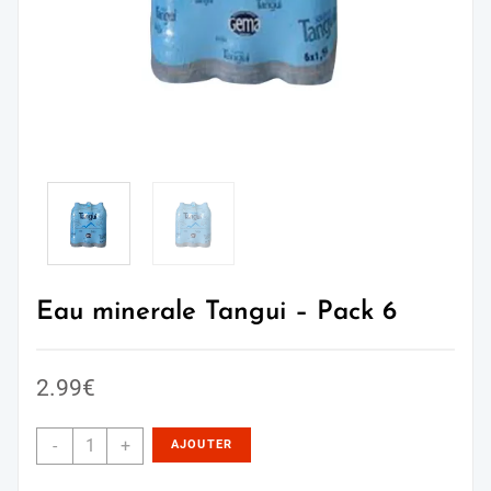
Eau minerale Tangui – Pack 6
2.99
€
-
+
AJOUTER
AU PANIER