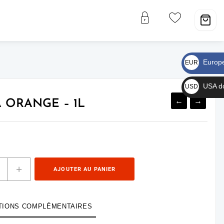
Europ
EUR
€
USA do
USD
$
←
→
 ORANGE – 1L
+
AJOUTER AU PANIER
TIONS COMPLÉMENTAIRES