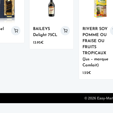
el
BAILEYS
RIVERR SOY
Delight 75CL
POMME OU
FRAISE OU
13.95
€
FRUITS
TROPICAUX
(Jus – marque
Camlait)
1.52
€
© 2026
Easy-Mar