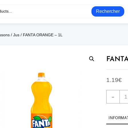
Rechercher
ssons
/
Jus
/ FANTA ORANGE – 1L
FANTA
1.19
€
-
INFORMA