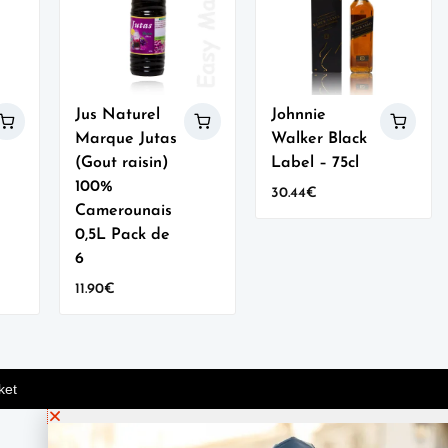
Jus Naturel
Johnnie
Marque Jutas
Walker Black
(Gout raisin)
Label – 75cl
100%
30.44
€
Camerounais
0,5L Pack de
6
11.90
€
ket