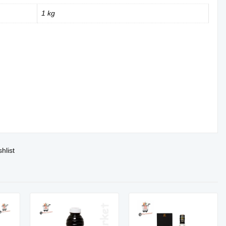
1 kg
shlist