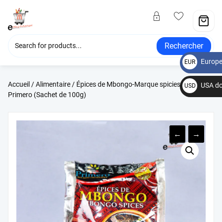
Rechercher
Europe
EUR
€
Accueil
/
Alimentaire
/ Épices de Mbongo-Marque spicies by
USA do
USD
Primero (Sachet de 100g)
$
←
→