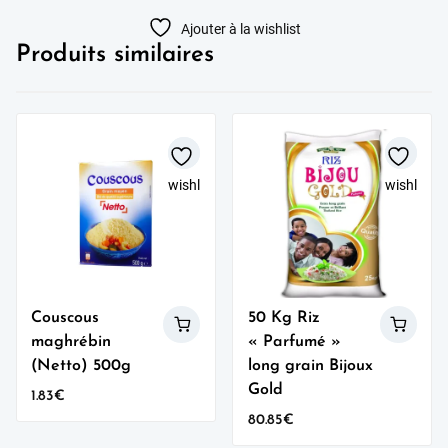
Ajouter à la wishlist
Produits similaires
wishlist
wishlist
Couscous
50 Kg Riz
maghrébin
« Parfumé »
(Netto) 500g
long grain Bijoux
Gold
1.83
€
80.85
€