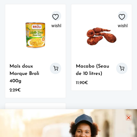
wishlist
wishlist
Maîs doux
Macabo (Seau
Marque Broli
de 10 litres)
400g
11.90
€
2.29
€
wishlist