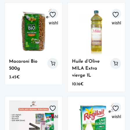
wishlist
wishlist
Macaroni Bio
Huile d’Olive
500g
MILA Extra
vierge 1L
3.45
€
10.16
€
wishlist
wishlist