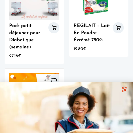
Pack petit
REGILAIT – Lait
déjeuner pour
En Poudre
Diabetique
Écrémé 750G
(semaine)
12.80
€
27.18
€
wishlist
Pistache sauté