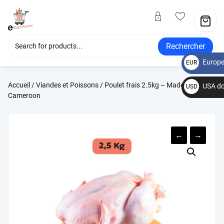
Rechercher
Europe
EUR
€
Accueil
/
Viandes et Poissons
/ Poulet frais 2.5kg – Made in
USA do
USD
Cameroon
$
←
→