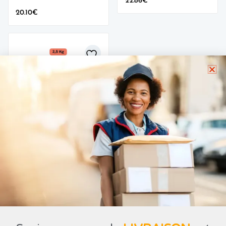
22.86
€
20.10
€
wishlist
Pack 5 Poulets
frais 2.5kg –
Made in
Cameroon
49.54
€