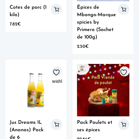
Cotes de porc (1
Épices de
kilo)
Mbongo-Marque
spicies by
7.82
€
Primero (Sachet
de 100g)
2.50
€
wishlist
wishlist
Jus Dreams 1L
Pack Poulets et
(Ananas) Pack
ses épices
de 6