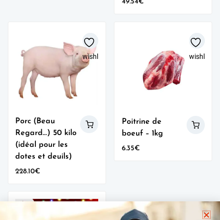
49.54
€
wishlist
wishlist
Porc (Beau
Poitrine de
Regard…) 50 kilo
boeuf – 1kg
(idéal pour les
6.35
€
dotes et deuils)
228.10
€