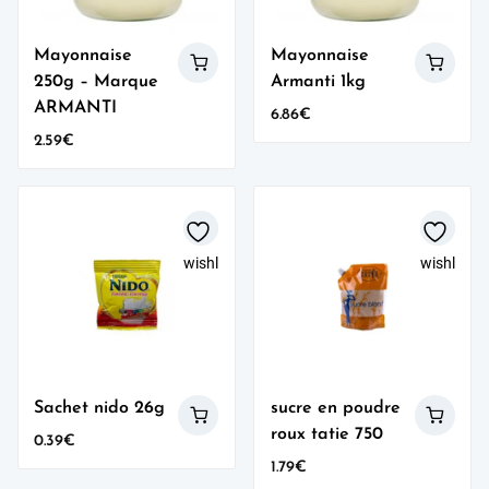
Mayonnaise
Mayonnaise
250g – Marque
Armanti 1kg
ARMANTI
6.86
€
2.59
€
wishlist
wishlist
Sachet nido 26g
sucre en poudre
roux tatie 750
0.39
€
1.79
€