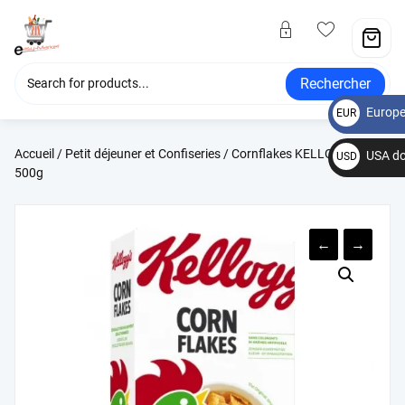
Rechercher
Europe
EUR
€
Accueil
/
Petit déjeuner et Confiseries
/ Cornflakes KELLOGGS –
USA do
USD
500g
$
←
→