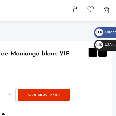
Europe
EUR
€
USA do
USD
←
$
→
e de Manianga blanc VIP
+
AJOUTER AU PANIER
ION