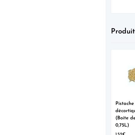
Produit
Pistache
décortiq
(Boite d
0,75L)
1.52
€