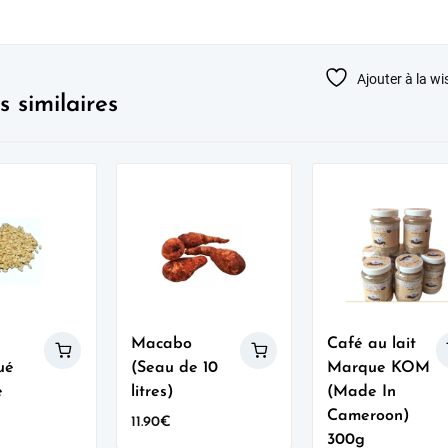
Ajouter à la wis
s similaires
Macabo
Café au lait
ué
(Seau de 10
Marque KOM
e
litres)
(Made In
Cameroon)
11.90
€
300g