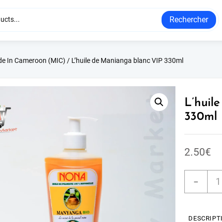
Rechercher
e In Cameroon (MIC)
/ L’huile de Manianga blanc VIP 330ml
L’huil
330ml
2.50
€
-
DESCRIPT