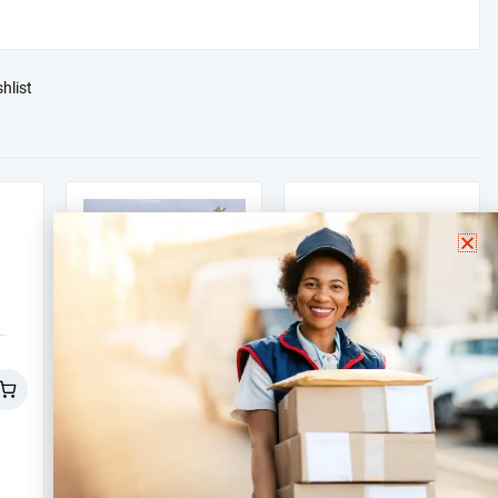
hlist
Épices de
Café 20
Mbongo-
Capsules –
Marque
Marque
spicies by
« CAFE
Primero
KOM » 100%