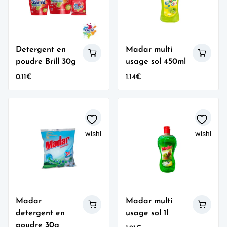
Detergent en
Madar multi
poudre Brill 30g
usage sol 450ml
0.11
€
1.14
€
wishlist
wishlist
Madar
Madar multi
detergent en
usage sol 1l
poudre 30g