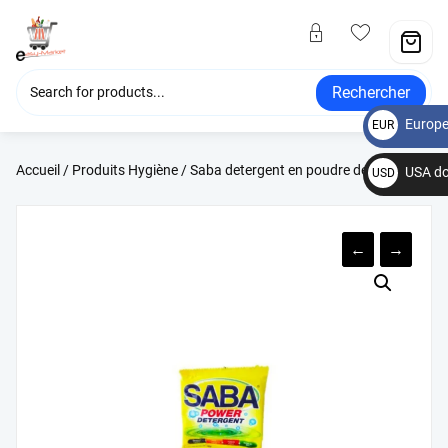
Rechercher
Europe
EUR
€
Accueil
/
Produits Hygiène
/ Saba detergent en poudre de 500g
USA do
USD
$
←
→