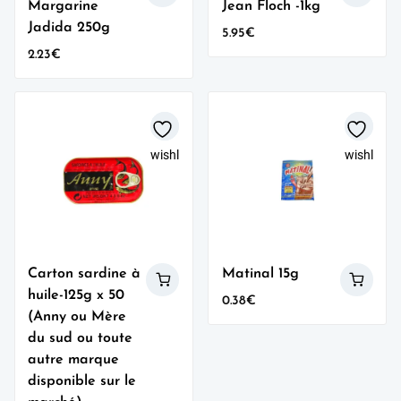
Margarine
Jean Floch -1kg
Jadida 250g
5.95
€
2.23
€
wishlist
wishlist
Carton sardine à
Matinal 15g
huile-125g x 50
0.38
€
(Anny ou Mère
du sud ou toute
autre marque
disponible sur le