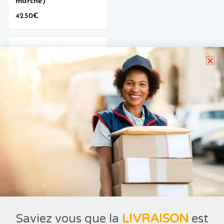
marché)
42.50
€
wishlist
Cornflakes
KELLOGGS –
500g
5.89
€
Saviez vous que la
LIVRAISON
est
© 2026
Easy-Market