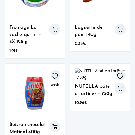
Fromage La
baguette de
vache qui rit –
pain 140g
8X 125 g
0.35
€
1.91
€
wishlist
wishlist
NUTELLA pâte
a tartiner – 750g
10.96
€
Boisson chocolat
Matinal 400g