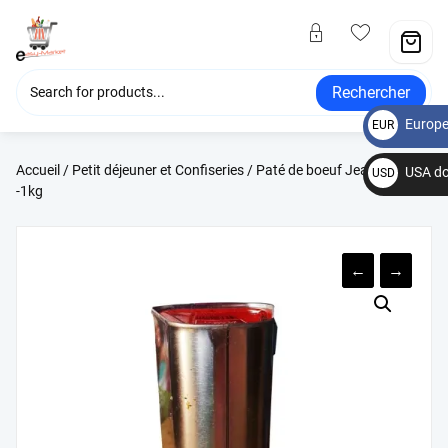
Rechercher
Europe
EUR
€
Accueil
/
Petit déjeuner et Confiseries
/ Paté de boeuf Jean Floch
USA do
USD
-1kg
$
←
→