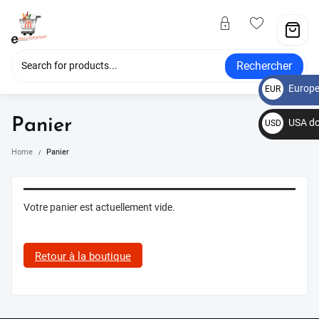
Rechercher
Europe
EUR
€
Panier
USA do
USD
$
Home
Panier
Votre panier est actuellement vide.
Retour à la boutique