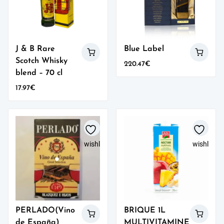
J & B Rare
Blue Label
Scotch Whisky
220.47
€
blend – 70 cl
17.97
€
wishlist
wishlist
PERLADO(Vino
BRIQUE 1L
de España)
MULTIVITAMINE