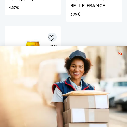
BELLE FRANCE
4.57
€
3.79
€
wishlist
Pack de 24
CANETTE
MALTA
GUINNESS –
33Cl
18.20
€