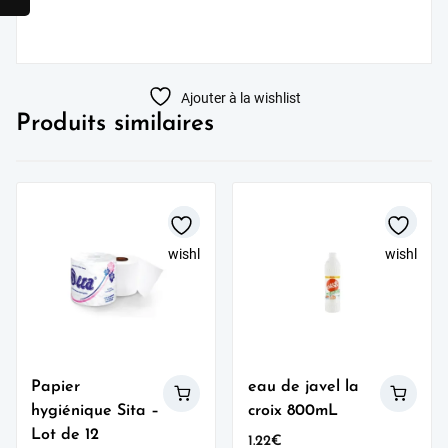
Ajouter à la wishlist
Produits similaires
wishlist
wishlist
Papier
eau de javel la
hygiénique Sita –
croix 800mL
Lot de 12
1.22
€