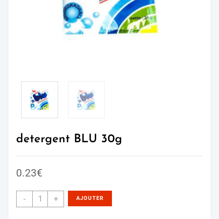
detergent BLU 30g
0.23
€
-
+
AJOUTER
AU PANIER