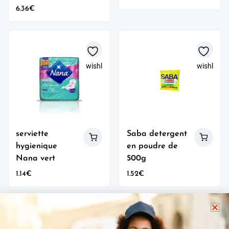
6.36
€
wishlist
wishlist
serviette
Saba detergent
hygienique
en poudre de
Nana vert
500g
1.14
€
1.52
€