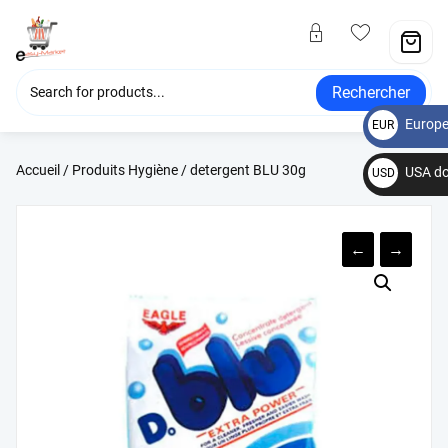
Rechercher
Europe
EUR
€
Accueil
/
Produits Hygiène
/ detergent BLU 30g
USA do
USD
$
←
→