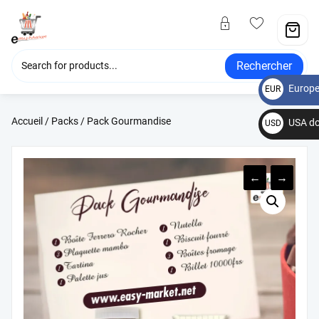
Rechercher
Europe
EUR
€
Accueil
/
Packs
/ Pack Gourmandise
USA do
USD
$
←
→