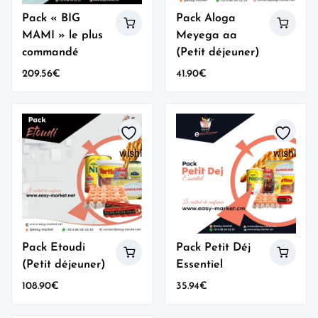
Pack « BIG
Pack Aloga
MAMI » le plus
Meyega aa
commandé
(Petit déjeuner)
209.56
€
41.90
€
wishlist
wishlist
Pack Etoudi
Pack Petit Déj
(Petit déjeuner)
Essentiel
108.90
€
35.94
€