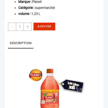
Marque :
Planet
Catégorie :
supermarché
volume :
1,25 L
-
+
AJOUTER
AU PANIER
DESCRIPTION