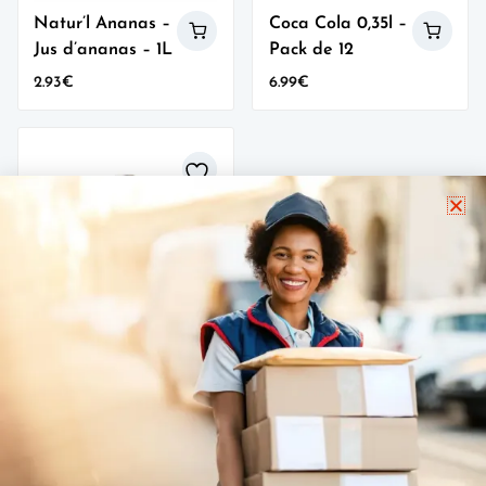
Natur’l Ananas –
Coca Cola 0,35l –
Jus d’ananas – 1L
Pack de 12
2.93
€
6.99
€
wishlist
Jus Dreams 1l
(Ananas
Baobab) Pack
de 6
20.10
€