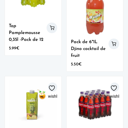
Top
Pamplemousse
0,35l -Pack de 12
Pack de 6*1L
5.99
€
Djino cocktail de
fruit
5.50
€
wishlist
wishlist