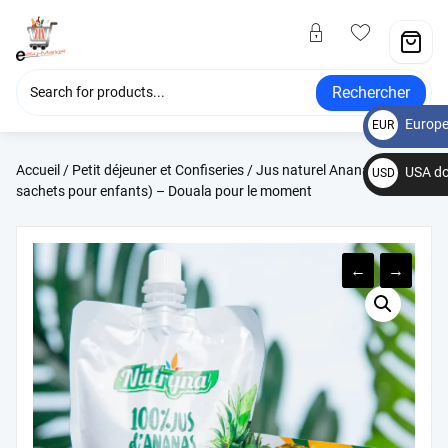
Rechercher
Europe
EUR
€
Accueil
/
Petit déjeuner et Confiseries
/ Jus naturel Ananas (10
USA do
USD
sachets pour enfants) – Douala pour le moment
$
←
→