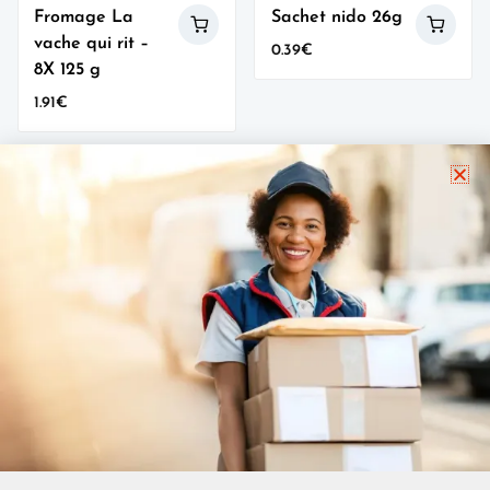
Fromage La
Sachet nido 26g
vache qui rit –
0.39
€
8X 125 g
1.91
€
wishlist
Chocolat Tartina
425g
4.96
€