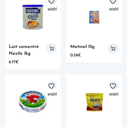
wishlist
wishlist
Lait concentré
Matinal 15g
Nestle 1kg
0.38
€
6.77
€
wishlist
wishlist