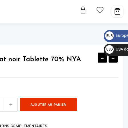
Europe
EUR
€
USA do
USD
←
$
→
at noir Tablette 70% NYA
+
AJOUTER AU PANIER
IONS COMPLÉMENTAIRES