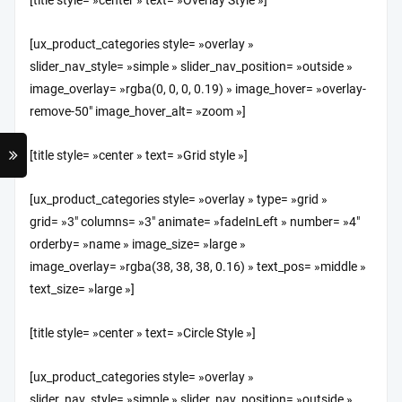
[title style= »center » text= »Overlay Style »]
[ux_product_categories style= »overlay »
slider_nav_style= »simple » slider_nav_position= »outside »
image_overlay= »rgba(0, 0, 0, 0.19) » image_hover= »overlay-
remove-50″ image_hover_alt= »zoom »]
[title style= »center » text= »Grid style »]
[ux_product_categories style= »overlay » type= »grid »
grid= »3″ columns= »3″ animate= »fadeInLeft » number= »4″
orderby= »name » image_size= »large »
image_overlay= »rgba(38, 38, 38, 0.16) » text_pos= »middle »
text_size= »large »]
[title style= »center » text= »Circle Style »]
[ux_product_categories style= »overlay »
slider_nav_style= »simple » slider_nav_position= »outside »