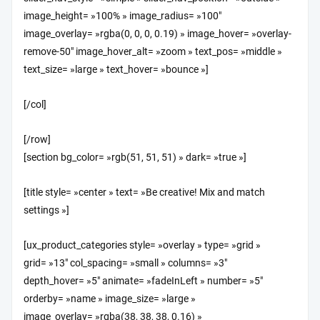
image_height= »100% » image_radius= »100″
image_overlay= »rgba(0, 0, 0, 0.19) » image_hover= »overlay-
remove-50″ image_hover_alt= »zoom » text_pos= »middle »
text_size= »large » text_hover= »bounce »]
[/col]
[/row]
[section bg_color= »rgb(51, 51, 51) » dark= »true »]
[title style= »center » text= »Be creative! Mix and match
settings »]
[ux_product_categories style= »overlay » type= »grid »
grid= »13″ col_spacing= »small » columns= »3″
depth_hover= »5″ animate= »fadeInLeft » number= »5″
orderby= »name » image_size= »large »
image_overlay= »rgba(38, 38, 38, 0.16) »