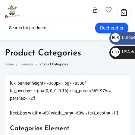
Rechercher
Europe
EUR
€
Product Categories
USA do
USD
$
Home
Elements
Product Categories
[ux_banner height= »360px » bg= »8330″
bg_overlay= »rgba(0, 0, 0, 0.16) » bg_pos= »56% 97% »
parallax= »2″]
[text_box width= »63″ width__sm= »60% » text_depth= »1″]
Categories Element