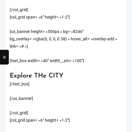
[/col_grid]
[col_grid span= »6″ height= »1-2″]
[ux_banner height= »500px » bg= »8246″
bg_overlay= »rgba(0, 0, 0, 0.58) » hover_alt= »overlay-add »
link= »# »]
[text_box width= »40″ width__sm= »100″]
Explore THe CITY
[/text_box]
[/ux_banner]
[/col_grid]
[col_grid span= »6″ height= »1-2″]