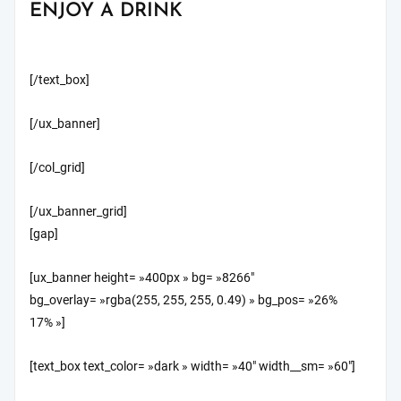
ENJOY A DRINK
[/text_box]
[/ux_banner]
[/col_grid]
[/ux_banner_grid]
[gap]
[ux_banner height= »400px » bg= »8266″
bg_overlay= »rgba(255, 255, 255, 0.49) » bg_pos= »26%
17% »]
[text_box text_color= »dark » width= »40″ width__sm= »60″]