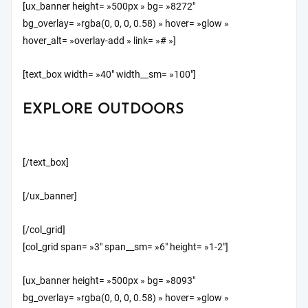
[ux_banner height= »500px » bg= »8272″
bg_overlay= »rgba(0, 0, 0, 0.58) » hover= »glow »
hover_alt= »overlay-add » link= »# »]
[text_box width= »40″ width__sm= »100″]
EXPLORE OUTDOORS
[/text_box]
[/ux_banner]
[/col_grid]
[col_grid span= »3″ span__sm= »6″ height= »1-2″]
[ux_banner height= »500px » bg= »8093″
bg_overlay= »rgba(0, 0, 0, 0.58) » hover= »glow »