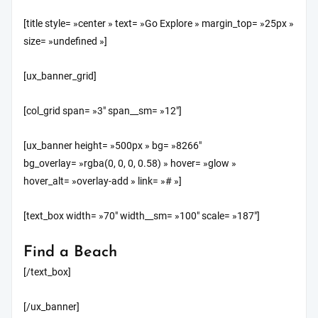
[title style= »center » text= »Go Explore » margin_top= »25px »
size= »undefined »]
[ux_banner_grid]
[col_grid span= »3″ span__sm= »12″]
[ux_banner height= »500px » bg= »8266″
bg_overlay= »rgba(0, 0, 0, 0.58) » hover= »glow »
hover_alt= »overlay-add » link= »# »]
[text_box width= »70″ width__sm= »100″ scale= »187″]
Find a Beach
[/text_box]
[/ux_banner]