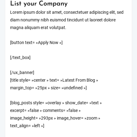
List your Company
Lorem ipsum dolor sit amet, consectetuer adipiscing elit, sed
diam nonummy nibh euismod tincidunt ut laoreet dolore
magna aliquam erat volutpat.
[button text= »Apply Now »]
[/text_box]
[/ux_banner]
[title style= »center » text= »Latest From Blog »
margin_top= »25px » size= »undefined »]
[blog_posts style= »overlay » show_date= »text »
excerpt= »false » comments= »false »
image_height= »293px » image_hover= »zoom »
text_align= »left »]