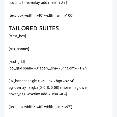
hover_alt= »overlay-add » link= »# »]
[text_box width= »40″ width__sm= »100″]
TAILORED SUITES
[/text_box]
[/ux_banner]
[/col_grid]
[col_grid span= »3″ span__sm= »6″ height= »1-2″]
[ux_banner height= »500px » bg= »8274″
bg_overlay= »rgba(0, 0, 0, 0.58) » hover= »glow »
hover_alt= »overlay-add » link= »# »]
[text_box width= »40″ width__sm= »97″]