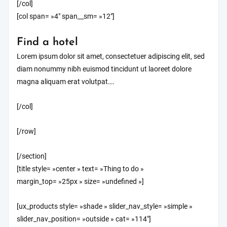
[/col]
[col span= »4″ span__sm= »12″]
Find a hotel
Lorem ipsum dolor sit amet, consectetuer adipiscing elit, sed
diam nonummy nibh euismod tincidunt ut laoreet dolore
magna aliquam erat volutpat….
[/col]
[/row]
[/section]
[title style= »center » text= »Thing to do »
margin_top= »25px » size= »undefined »]
[ux_products style= »shade » slider_nav_style= »simple »
slider_nav_position= »outside » cat= »114″]