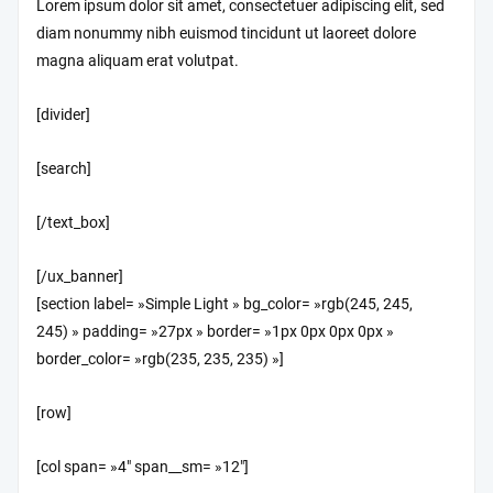
Lorem ipsum dolor sit amet, consectetuer adipiscing elit, sed
diam nonummy nibh euismod tincidunt ut laoreet dolore
magna aliquam erat volutpat.
[divider]
[search]
[/text_box]
[/ux_banner]
[section label= »Simple Light » bg_color= »rgb(245, 245,
245) » padding= »27px » border= »1px 0px 0px 0px »
border_color= »rgb(235, 235, 235) »]
[row]
[col span= »4″ span__sm= »12″]