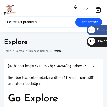
Rechercher
Europe
EUR
€
Explore
USA do
USD
$
Home
Demos
Business Demos
Explore
[ux_banner height= »100% » bg= »8264″ bg_color= »#FFF »]
[text_box text_color= »dark » width= »61″ width__sm= »85″
animate= »fadeInUp »]
Go Explore